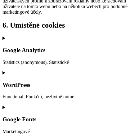
uživatelských profilů k zobrazování reklamy nebo ke sledování
uživatele na tomto webu nebo na několika webech pro podobné
marketingové účely.
6. Umístěné cookies
Google Analytics
Statistics (anonymous), Statistické
Consent
to
service
WordPress
google-
analytics
Functional, Funkční, nezbytně nutné
Consent
to
service
Google Fonts
wordpress
Marketingové