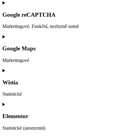
Consent
to
service
Google reCAPTCHA
google-
fonts
Marketingové, Funkční, nezbytně nutné
Consent
to
service
Google Maps
google-
recaptcha
Marketingové
Consent
to
service
Wistia
google-
maps
Statistické
Consent
to
service
Elementor
wistia
Statistické (anonymní)