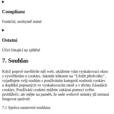
Consent
to
service
Complianz
elementor
Funkční, nezbytně nutné
Consent
to
service
Ostatní
complianz
Účel čekající na zjištění
Consent
7. Souhlas
to
service
Když poprvé navštívíte náš web, ukážeme vám vyskakovací okno
ostatní
s vysvětlením o cookies. Jakmile kliknete na "Uložit předvolby",
vyjadřujete svůj souhlas s používáním kategorií souborů cookies
a doplňků popsaných ve vyskakovacím okně a v těchto Zásadách
cookies. Používání cookies můžete zakázat pomocí svého
prohlížeče, ale mějte na paměti, že naše webové stránky již nemusí
fungovat správně.
7.1 Správa nastavení souhlasu