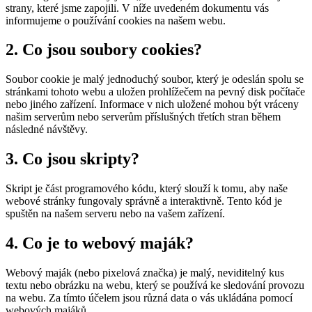
strany, které jsme zapojili. V níže uvedeném dokumentu vás
informujeme o používání cookies na našem webu.
2. Co jsou soubory cookies?
Soubor cookie je malý jednoduchý soubor, který je odeslán spolu se
stránkami tohoto webu a uložen prohlížečem na pevný disk počítače
nebo jiného zařízení. Informace v nich uložené mohou být vráceny
našim serverům nebo serverům příslušných třetích stran během
následné návštěvy.
3. Co jsou skripty?
Skript je část programového kódu, který slouží k tomu, aby naše
webové stránky fungovaly správně a interaktivně. Tento kód je
spuštěn na našem serveru nebo na vašem zařízení.
4. Co je to webový maják?
Webový maják (nebo pixelová značka) je malý, neviditelný kus
textu nebo obrázku na webu, který se používá ke sledování provozu
na webu. Za tímto účelem jsou různá data o vás ukládána pomocí
webových majáků.